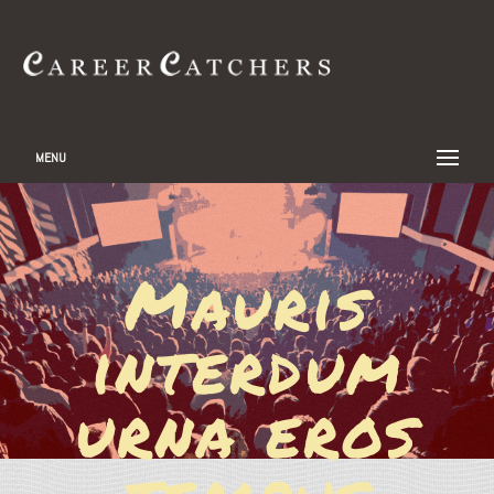
MENU
Mauris
interdum
urna eros